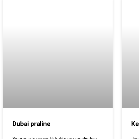
Dubai praline
Ke
Sigurno ste primijetili koliko se u posljednje
Jes