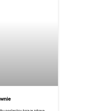
ownie
tku poslasticu koja je zdrava,