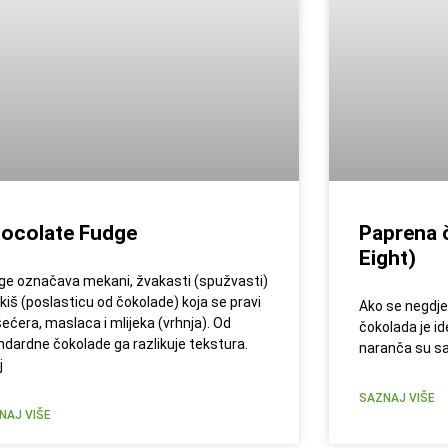
ocolate Fudge
Paprena 
Eight)
ge označava mekani, žvakasti (spužvasti)
tkiš (poslasticu od čokolade) koja se pravi
Ako se negdje 
šećera, maslaca i mlijeka (vrhnja). Od
čokolada je id
ndardne čokolade ga razlikuje tekstura.
naranča su sav
j
SAZNAJ VIŠE
NAJ VIŠE