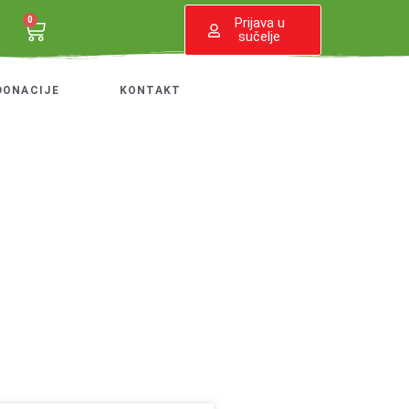
0
Prijava u
sučelje
DONACIJE
KONTAKT