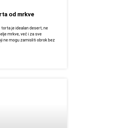
rta od mrkve
torta je idealan desert, ne
elje mrkve, već i za sve
ji ne mogu zamisliti obrok bez
n