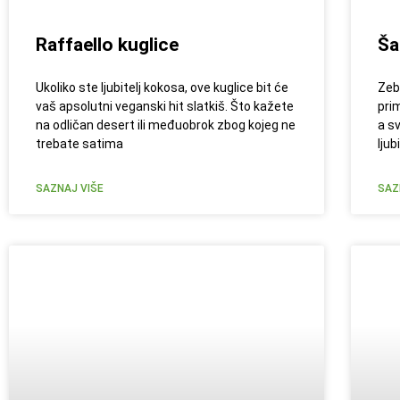
Raffaello kuglice
Ša
Ukoliko ste ljubitelj kokosa, ove kuglice bit će
Zebr
vaš apsolutni veganski hit slatkiš. Što kažete
pri
na odličan desert ili međuobrok zbog kojeg ne
a s
trebate satima
ljub
SAZNAJ VIŠE
SAZ