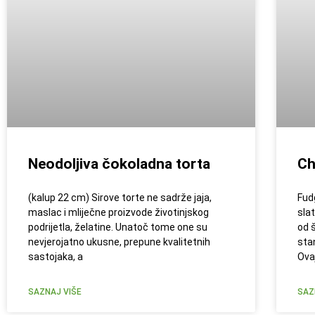
Neodoljiva čokoladna torta
Ch
(kalup 22 cm) Sirove torte ne sadrže jaja,
Fud
maslac i mliječne proizvode životinjskog
sla
podrijetla, želatine. Unatoč tome one su
od 
nevjerojatno ukusne, prepune kvalitetnih
sta
sastojaka, a
Ova
SAZNAJ VIŠE
SAZ