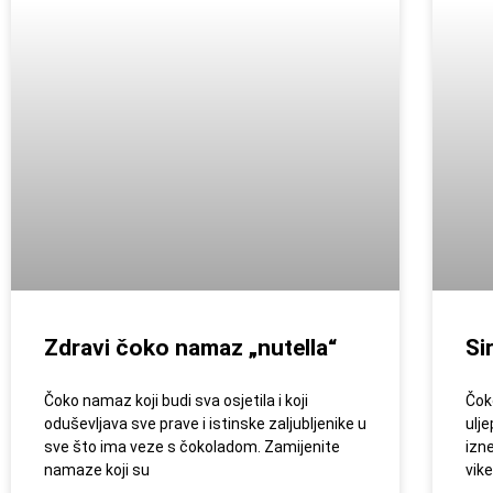
Zdravi čoko namaz „nutella“
Si
Čoko namaz koji budi sva osjetila i koji
Čok
oduševljava sve prave i istinske zaljubljenike u
ulj
sve što ima veze s čokoladom. Zamijenite
izne
namaze koji su
vik