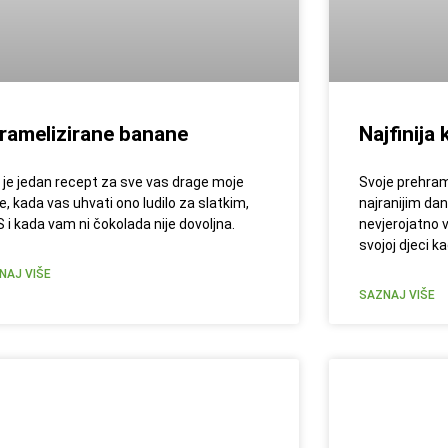
ramelizirane banane
Najfinija
 je jedan recept za sve vas drage moje
Svoje prehram
e, kada vas uhvati ono ludilo za slatkim,
najranijim da
 i kada vam ni čokolada nije dovoljna.
nevjerojatno 
svojoj djeci k
NAJ VIŠE
SAZNAJ VIŠE