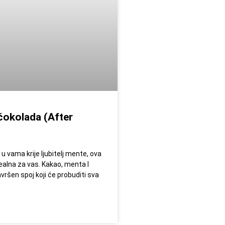
čokolada (After
u vama krije ljubitelj mente, ova
ealna za vas. Kakao, menta I
ršen spoj koji će probuditi sva