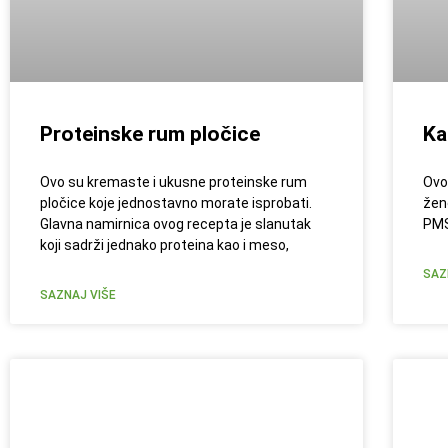
Proteinske rum pločice
Ka
Ovo su kremaste i ukusne proteinske rum
Ovo
pločice koje jednostavno morate isprobati.
žen
Glavna namirnica ovog recepta je slanutak
PMS
koji sadrži jednako proteina kao i meso,
SAZ
SAZNAJ VIŠE