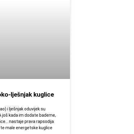
ko-lješnjak kuglice
o) i lješnjak oduvijek su
 A još kada im dodate bademe,
đice… nastaje prava rapsodija
ate male energetske kuglice