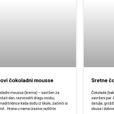
rovi čokoladni mousse
Sretne čo
oladni mousse (krema) – savršen za
Čokolada (kaka
epšati dan, razveseliti dragu osobu,
savršeni par.
naditi klince kada dođu iz škole, začiniti si
datulje, grož
end… Hrana u nama izaziva različite
okusa i dobiv