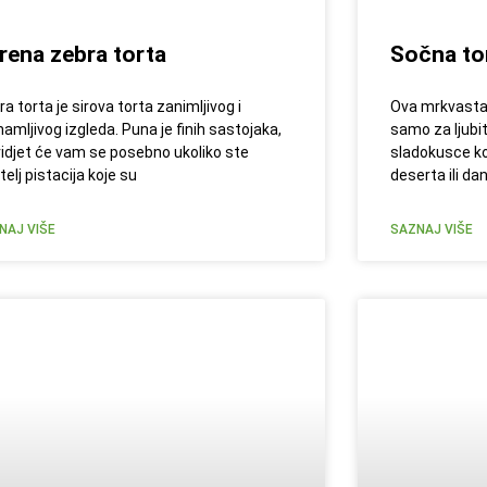
rena zebra torta
Sočna to
a torta je sirova torta zanimljivog i
Ova mrkvasta 
mamljivog izgleda. Puna je finih sastojaka,
samo za ljubit
vidjet će vam se posebno ukoliko ste
sladokusce ko
itelj pistacija koje su
deserta ili da
NAJ VIŠE
SAZNAJ VIŠE