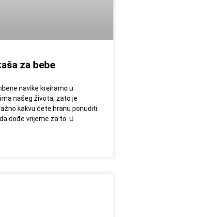
 kaša za bebe
bene navike kreiramo u
nima našeg života, zato je
važno kakvu ćete hranu ponuditi
ada dođe vrijeme za to. U