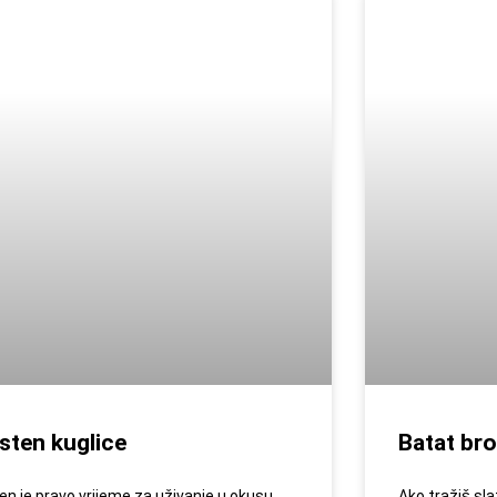
sten kuglice
Batat br
en je pravo vrijeme za uživanje u okusu
Ako tražiš sla