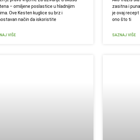
tena – omiljene poslastice u hladnijim
zasitna i pun
ima. Ove Kesten kuglice su brz i
je ovaj recep
nostavan način da iskoristite
ono što ti
NAJ VIŠE
SAZNAJ VIŠE