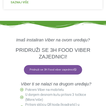
SAZNAJ VIŠE
Imaš instaliran Viber na ovom uređaju?
PRIDRUŽI SE 3H FOOD VIBER
ZAJEDNICI!
Pridruži se 3H Food viber zajednici
Viber ti se nalazi na drugom uređaju?
Pokreni Viber na mobitelu
U donjem desnom kutu pritisni 3 točkice
(More/više)
Pritisni sličicu QR koda (kvadratić) u