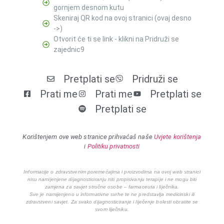
gornjem desnom kutu
Skeniraj QR kod na ovoj stranici (ovaj desno
->)
Otvorit će ti se link - klikni na Pridruži se
zajednic9
Pretplati se
Pridruži se
Prati me
Prati me
Pretplati se
Pretplati se
Korištenjem ove web stranice prihvaćaš naše
Uvjete korištenja
i
Politiku privatnosti
Informacije o zdravstvenim poremećajima i proizvodima na ovoj web stranici
nisu namijenjene dijagnosticiranju niti propisivanju terapije i ne mogu biti
zamjena za savjet stručne osobe – farmaceuta i liječnika.
Sve je namijenjeno u informativne svrhe te ne predstavlja medicinski ili
zdravstveni savjet. Za svako dijagnosticiranje i liječenje bolesti obratite se
svom liječniku.