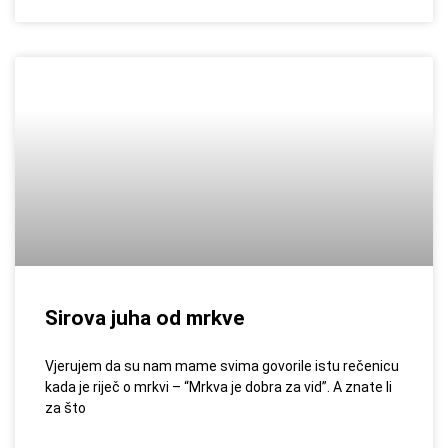
Sirova juha od mrkve
Vjerujem da su nam mame svima govorile istu rečenicu
kada je riječ o mrkvi – “Mrkva je dobra za vid”. A znate li
za što