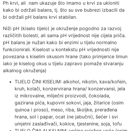
Ph krvi, ali nam ukazuje što imamo u krvi za ukloniti
kako bi održali balans, tj. što su sve bubrezi izbacili da
bi održali pH balans krvi stabilan.
Niži pH (kiselo tijelo) je okruženje pogodno za razvoj
različitih bolesti, ali sama pH vrijednost nije cijela priča.
pH balans je nužan kako bi enzimi u tijelu normalno
funkcionirali. Kiselost u kontekstu pH vrijednosti nije
povezana s kiselim okusom hrane (tako primjerice limun
iako je kiselog okus u tijelu zapravo pomaže stvaranju
alkalnog okruženja)
TIJELO ČINI KISELIM: alkohol, nikotin, kava/kofein,
kruh, kolači, konzervirana hrana/ konzervansi, jela
iz mikrovalne, mliječni proizvodi, čokolada,
gazirana pića, kupovni sokovi, jaja, žitarice (osim
quinoa i proso), meso, riba, školjke, prerađena
hrana, sol i papar, ocat (ne jabučni), šećer i svi
umjetni zaslađivači, kokice, tjestenine, soja, tofu
TIJELO ČINI ALKALNIM: većina svježeg voća (osim