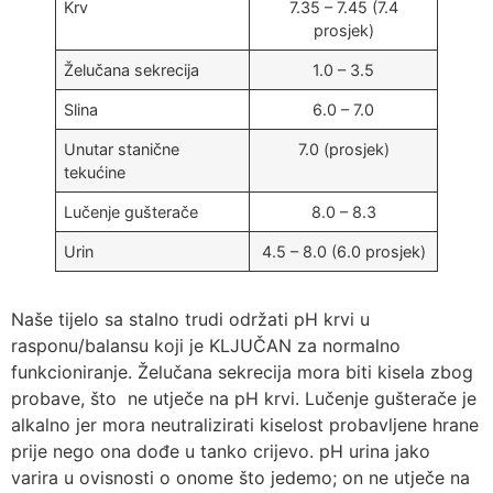
Krv
7.35 – 7.45 (7.4
prosjek)
Želučana sekrecija
1.0 – 3.5
Slina
6.0 – 7.0
Unutar stanične
7.0 (prosjek)
tekućine
Lučenje gušterače
8.0 – 8.3
Urin
4.5 – 8.0 (6.0 prosjek)
Naše tijelo sa stalno trudi održati pH krvi u
rasponu/balansu koji je KLJUČAN za normalno
funkcioniranje. Želučana sekrecija mora biti kisela zbog
probave, što ne utječe na pH krvi. Lučenje gušterače je
alkalno jer mora neutralizirati kiselost probavljene hrane
prije nego ona dođe u tanko crijevo. pH urina jako
varira u ovisnosti o onome što jedemo; on ne utječe na