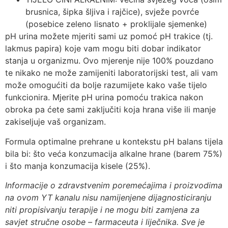
brusnica, šipka šljiva i rajčice), svježe povrće
(posebice zeleno lisnato + proklijale sjemenke)
pH urina možete mjeriti sami uz pomoć pH trakice (tj.
lakmus papira) koje vam mogu biti dobar indikator
stanja u organizmu. Ovo mjerenje nije 100% pouzdano
te nikako ne može zamijeniti laboratorijski test, ali vam
može omogućiti da bolje razumijete kako vaše tijelo
funkcionira. Mjerite pH urina pomoću trakica nakon
obroka pa ćete sami zaključiti koja hrana više ili manje
zakiseljuje vaš organizam.
Formula optimalne prehrane u kontekstu pH balans tijela
bila bi: što veća konzumacija alkalne hrane (barem 75%)
i što manja konzumacija kisele (25%).
Informacije o zdravstvenim poremećajima i proizvodima
na ovom YT kanalu nisu namijenjene dijagnosticiranju
niti propisivanju terapije i ne mogu biti zamjena za
savjet stručne osobe – farmaceuta i liječnika. Sve je