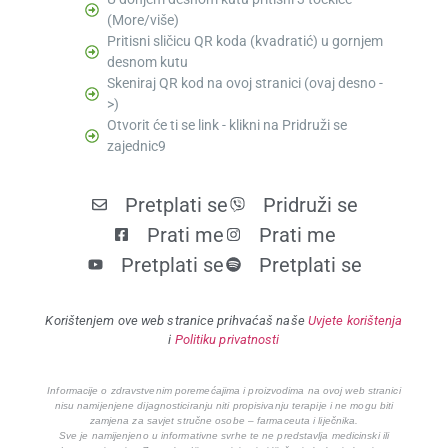
(More/više)
Pritisni sličicu QR koda (kvadratić) u gornjem
desnom kutu
Skeniraj QR kod na ovoj stranici (ovaj desno -
>)
Otvorit će ti se link - klikni na Pridruži se
zajednic9
Pretplati se
Pridruži se
Prati me
Prati me
Pretplati se
Pretplati se
Korištenjem ove web stranice prihvaćaš naše
Uvjete korištenja
i
Politiku privatnosti
Informacije o zdravstvenim poremećajima i proizvodima na ovoj web stranici
nisu namijenjene dijagnosticiranju niti propisivanju terapije i ne mogu biti
zamjena za savjet stručne osobe – farmaceuta i liječnika.
Sve je namijenjeno u informativne svrhe te ne predstavlja medicinski ili