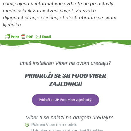
namijenjeno u informativne svrhe te ne predstavlja
medicinski ili zdravstveni savjet. Za svako
dijagnosticiranje i liječenje bolesti obratite se svom
liječniku.
Imaš instaliran Viber na ovom uređaju?
PRIDRUŽI SE 3H FOOD VIBER
ZAJEDNICI!
Pridruži se 3H Food viber zajednici
Viber ti se nalazi na drugom uređaju?
Pokreni Viber na mobitelu
U donjem desnom kutu pritisni 3 točkice