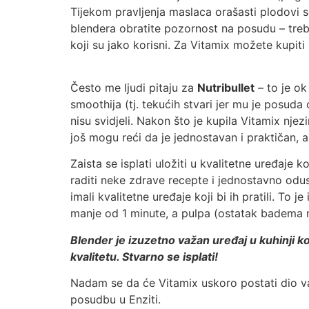
Tijekom pravljenja maslaca orašasti plodovi s
blendera obratite pozornost na posudu – treba
koji su jako korisni. Za Vitamix možete kupiti
Često me ljudi pitaju za
Nutribullet
– to je ok
smoothija (tj. tekućih stvari jer mu je posuda 
nisu svidjeli. Nakon što je kupila Vitamix nje
još mogu reći da je jednostavan i praktičan, a
Zaista se isplati uložiti u kvalitetne uređaje 
raditi neke zdrave recepte i jednostavno odus
imali kvalitetne uređaje koji bi ih pratili. T
manje od 1 minute, a pulpa (ostatak badema 
Blender je izuzetno važan uređaj u kuhinji ko
kvalitetu. Stvarno se isplati!
Nadam se da će Vitamix uskoro postati dio vaš
posudbu u Enziti.