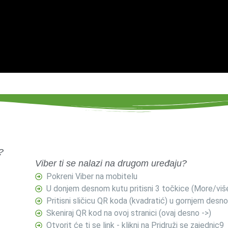
?
Viber ti se nalazi na drugom uređaju?
Pokreni Viber na mobitelu
U donjem desnom kutu pritisni 3 točkice (More/viš
Pritisni sličicu QR koda (kvadratić) u gornjem desn
Skeniraj QR kod na ovoj stranici (ovaj desno ->)
Otvorit će ti se link - klikni na Pridruži se zajednic9