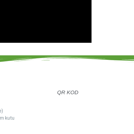
QR KOD
e)
om kutu