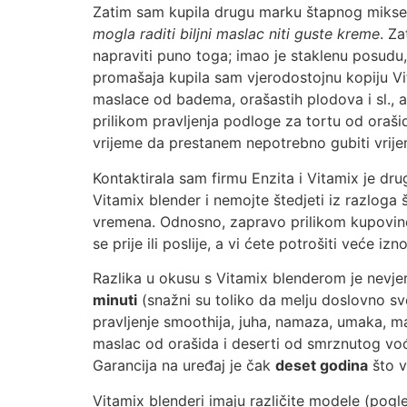
Zatim sam kupila drugu marku štapnog miksera 
mogla raditi biljni maslac niti guste kreme
. Z
napraviti puno toga; imao je staklenu posudu, 
promašaja kupila sam vjerodostojnu kopiju Vi
maslace od badema, orašastih plodova i sl., a 
prilikom pravljenja podloge za tortu od orašid
vrijeme da prestanem nepotrebno gubiti vrijem
Kontaktirala sam firmu Enzita i Vitamix je d
Vitamix blender i nemojte štedjeti iz razloga 
vremena. Odnosno, zapravo prilikom kupovine V
se prije ili poslije, a vi ćete potrošiti veće i
Razlika u okusu s Vitamix blenderom je nevje
minuti
(snažni su toliko da melju doslovno s
pravljenje smoothija, juha, namaza, umaka, ma
maslac od orašida i deserti od smrznutog voć
Garancija na uređaj je čak
deset godina
što v
Vitamix blenderi imaju različite modele (pogl