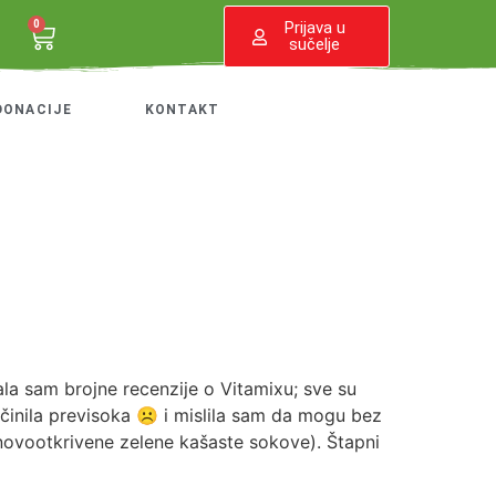
0
Prijava u
sučelje
DONACIJE
KONTAKT
tala sam brojne recenzije o Vitamixu; sve su
se činila previsoka ☹ i mislila sam da mogu bez
a novootkrivene zelene kašaste sokove). Štapni