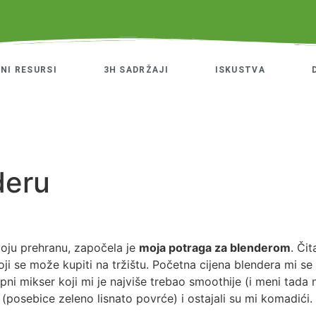
NI RESURSI
3H SADRŽAJI
ISKUSTVA
deru
voju prehranu, započela je
moja potraga za blenderom
. Či
 koji se može kupiti na tržištu. Početna cijena blendera mi 
apni mikser koji mi je najviše trebao smoothije (i meni tad
 (posebice zeleno lisnato povrće) i ostajali su mi komadići.