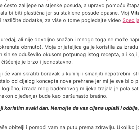
e često zalijepe na stjenke posuda, a upravo pomoću štapa 
la bi biti plastična jer su staklene posude opasne. Moj
Vit
 i različite dodatke, za više o tome pogledajte video
Specij
 uređaj, ali nije dovoljno snažan i mnogo toga ne može napr
okrenuta obrnuto). Moja prijateljica ga je koristila za izra
zin sin se oduševilo okusom potpunog istog recepta, ali koj
 čišćenje je brzo i jednostavno.
koji će vam skratiti boravak u kuhinji i smanjiti nepotrebni s
talo od cijelog koncepta nove prehrane jer mi je sve bilo pr
o je i logično; izrada mog bademovog mlijeka trajala je pola 
nakon cijeđenja) bude kao baršunasto brašno.
ji koristim svaki dan. Nemojte da vas cijena uplaši i odbije
e obitelji i pomoći vam na putu prema zdravlju. Ukoliko jo