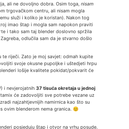
ja, ali ne dovoljno dobra. Osim toga,
nisam
dnom trgovačkom centru, ali nisam mogla
emu služi i koliko je koristan). Nakon tog
troj imao štap i mogla sam napokon praviti
orte i tako sam taj blender doslovno spržila
iz Zagreba, odlučila sam da je stvarno došlo
te riječi. Zato je moj savjet: odmah kupite
voljiti svoje okusne pupoljke i uštedjeti hrpu
enderi lošije kvalitete pokidat/pokvarit će
) i nevjerojatnih
37 tisuća okretaja u jednoj
Vitamix će zadovoljiti sve potrebe vezane uz
radi najzahtjevnijih namirnica kao što su
ji s ovim blenderom nema granica. 😊
blenderi posjeduju štap i otvor na vrhu posude.