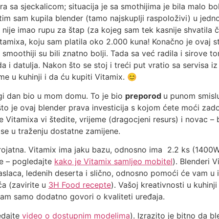
sa sjeckalicom; situacija je sa smothijima je bila malo bol
atim sam kupila blender (tamo najskuplji raspoloživi) u je
nije imao rupu za štap (za kojeg sam tek kasnije shvatila č
tamixa, koju sam platila oko 2.000 kuna! Konačno je ovaj s
smoothiji su bili znatno bolji. Tada sa već radila i sirove t
a i datulja. Nakon što se stoj i treći put vratio sa servisa 
e u kuhinji i da ću kupiti Vitamix. 😊
rugi dan bio u mom domu. To je bio
preporod
u punom smislu 
što je ovaj blender prava investicija s kojom ćete moći zado
itamixa vi štedite, vrijeme (dragocjeni resurs) i novac – bl
znose u traženju dostatne zamijene.
rojatna. Vitamix ima jaku bazu, odnosno ima 2.2 ks (1400W
ve – pogledajte
kako je Vitamix samljeo mobitel
). Blenderi 
slaca, ledenih deserta i slično, odnosno pomoći će vam u iz
a (zavirite u
3H Food recepte
). Vašoj kreativnosti u kuhin
am samo dodatno govori o kvaliteti uređaja.
edajte
video o dostupnim modelima
). Izrazito je bitno da 