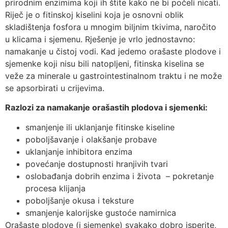
prirodnim enzimima koji ih štite kako ne bi počeli nicati.
Riječ je o fitinskoj kiselini koja je osnovni oblik
skladištenja fosfora u mnogim biljnim tkivima, naročito
u klicama i sjemenu. Rješenje je vrlo jednostavno:
namakanje u čistoj vodi. Kad jedemo orašaste plodove i
sjemenke koji nisu bili natopljeni, fitinska kiselina se
veže za minerale u gastrointestinalnom traktu i ne može
se apsorbirati u crijevima.
Razlozi za namakanje orašastih plodova i sjemenki:
smanjenje ili uklanjanje fitinske kiseline
poboljšavanje i olakšanje probave
uklanjanje inhibitora enzima
povećanje dostupnosti hranjivih tvari
oslobađanja dobrih enzima i života – pokretanje
procesa klijanja
poboljšanje okusa i teksture
smanjenje kalorijske gustoće namirnica
Orašaste plodove (i sjemenke) svakako dobro isperite,