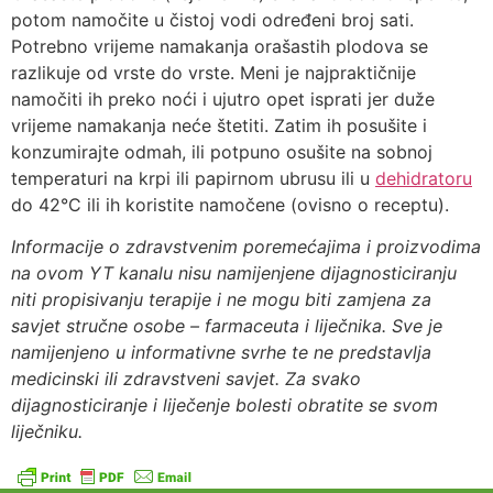
potom namočite u čistoj vodi određeni broj sati.
Potrebno vrijeme namakanja orašastih plodova se
razlikuje od vrste do vrste. Meni je najpraktičnije
namočiti ih preko noći i ujutro opet isprati jer duže
vrijeme namakanja neće štetiti. Zatim ih posušite i
konzumirajte odmah, ili potpuno osušite na sobnoj
temperaturi na krpi ili papirnom ubrusu ili u
dehidratoru
do 42°C ili ih koristite namočene (ovisno o receptu).
Informacije o zdravstvenim poremećajima i proizvodima
na ovom YT kanalu nisu namijenjene dijagnosticiranju
niti propisivanju terapije i ne mogu biti zamjena za
savjet stručne osobe – farmaceuta i liječnika. Sve je
namijenjeno u informativne svrhe te ne predstavlja
medicinski ili zdravstveni savjet. Za svako
dijagnosticiranje i liječenje bolesti obratite se svom
liječniku.