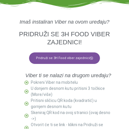
Imaš instaliran Viber na ovom uređaju?
PRIDRUŽI SE 3H FOOD VIBER
ZAJEDNICI!
Pridruži se 3H Food viber zajednici
Viber ti se nalazi na drugom uređaju?
Pokreni Viber na mobitelu
U donjem desnom kutu pritisni 3 točkice
(More/više)
Pritisni sličicu QR koda (kvadratić) u
gornjem desnom kutu
Skeniraj QR kod na ovoj stranici (ovaj desno
->)
Otvorit će ti se link - klikni na Pridruži se