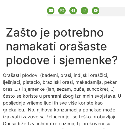
BESPLATNI RESURSI
PRIJAVA U SUČELJE
Zašto je potrebno
namakati orašaste
plodove i sjemenke?
Orašasti plodovi (bademi, orasi, indijski oraščići,
lješnjaci, pistacio, brazilski orasi, makadamija, pekan
orasi,…) i sjemenke (lan, sezam, buča, suncokret,…)
često se koriste u prehrani zbog iznimnih svojstava. U
posljednje vrijeme ljudi ih sve više koriste kao
grickalicu. No, njihova konzumacija ponekad može
izazvati izazove sa želucem jer se teško probavljaju.
Oni sadrže tzv. inhibiotre enzima, tj. prekriveni su