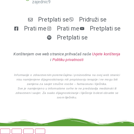
zajednic9
Pretplati se
Pridruži se
Prati me
Prati me
Pretplati se
Pretplati se
Korištenjem ove web stranice prihvaćaš naše
Uvjete korištenja
i
Politiku privatnosti
Informacije o zdravstvenim poremećajima i proizvodima na ovoj web stranici
nisu namijenjene dijagnosticiranju niti propisivanju terapije i ne mogu biti
zamjena za savjet stručne osobe – farmaceuta i liječnika.
Sve je namijenjeno u informativne svrhe te ne predstavlja medicinski ili
zdravstveni savjet. Za svako dijagnosticiranje i liječenje bolesti obratite se
svom liječniku.