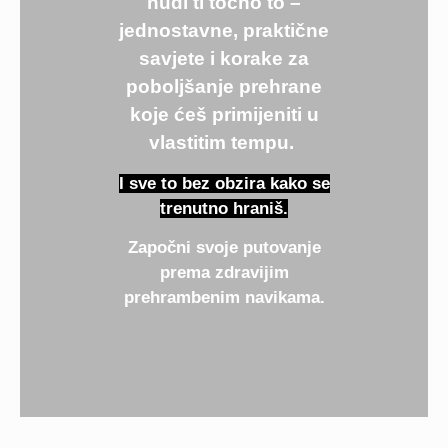
nudi ti točno to –
jednostavne, praktične
savjete i korake za
poboljšanje prehrane
koje ćeš primijeniti u
vlastitim tempu.
I sve to bez obzira kako se
trenutno hraniš
.
Započni svoje putovanje
prema zdravijim
prehrambenim navikama.