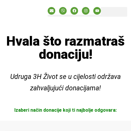
BESPLATNI RESURSI
PRIJAVA U SUČELJE
Hvala što razmatraš
donaciju!
Udruga 3H Život se u cijelosti održava
zahvaljujući donacijama!
Izaberi način donacije koji ti najbolje odgovara: