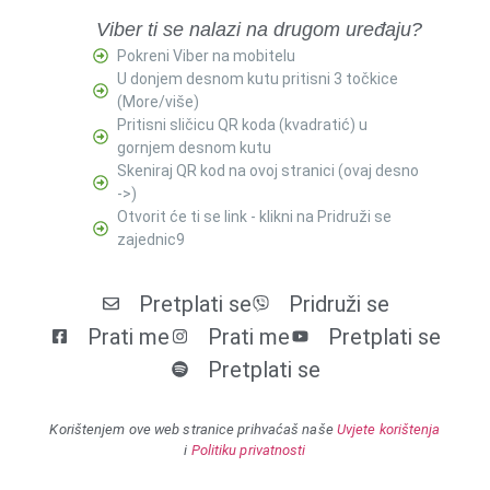
Viber ti se nalazi na drugom uređaju?
Pokreni Viber na mobitelu
U donjem desnom kutu pritisni 3 točkice
(More/više)
Pritisni sličicu QR koda (kvadratić) u
gornjem desnom kutu
Skeniraj QR kod na ovoj stranici (ovaj desno
->)
Otvorit će ti se link - klikni na Pridruži se
zajednic9
Pretplati se
Pridruži se
Prati me
Prati me
Pretplati se
Pretplati se
Korištenjem ove web stranice prihvaćaš naše
Uvjete korištenja
i
Politiku privatnosti