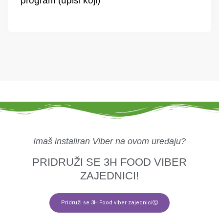
program (upiši koji)
Imaš instaliran Viber na ovom uređaju?
PRIDRUŽI SE 3H FOOD VIBER
ZAJEDNICI!
Pridruži se 3H Food viber zajednici